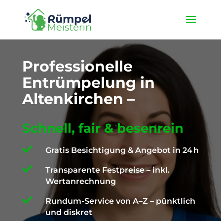
★ 4,9 / 5 ProvenExpert ✓ Deutschlandweit unterwegs ✉️
info@die-ruempelmeisterin.com
Professionelle
Entrümpelung in
Altenkirchen –
Schnell, fair & besenrein

Gratis Besichtigung & Angebot in 24 h

Transparente Festpreise – inkl.
Wertanrechnung

Rundum-Service von A–Z – pünktlich
und diskret