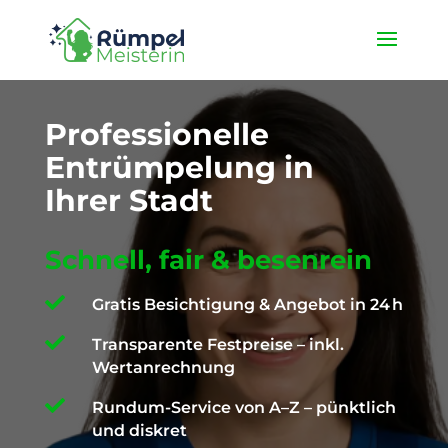
★ 4,9 / 5 ProvenExpert ✓ Deutschlandweit unterwegs ✉️
info@die-ruempelmeisterin.com
Professionelle
Entrümpelung in
Ihrer Stadt
Schnell, fair & besenrein

Gratis Besichtigung & Angebot in 24 h

Transparente Festpreise – inkl.
Wertanrechnung

Rundum-Service von A–Z – pünktlich
und diskret