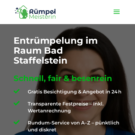
★ 4,9 / 5 ProvenExpert ✓ Deutschlandweit unterwegs ✉️
info@die-ruempelmeisterin.com
Entrümpelung im
Raum Bad
Staffelstein
Schnell, fair & besenrein

Gratis Besichtigung & Angebot in 24 h

Transparente Festpreise – inkl.
Wertanrechnung

Rundum-Service von A–Z – pünktlich
und diskret