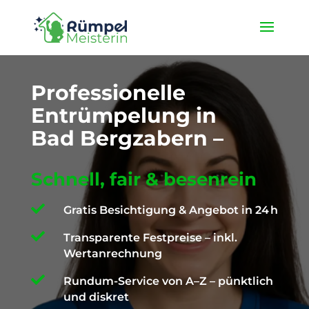
★ 4,9 / 5 ProvenExpert ✓ Deutschlandweit unterwegs ✉️
info@die-ruempelmeisterin.com
Professionelle
Entrümpelung in
Bad Bergzabern –
Schnell, fair & besenrein

Gratis Besichtigung & Angebot in 24 h

Transparente Festpreise – inkl.
Wertanrechnung

Rundum-Service von A–Z – pünktlich
und diskret