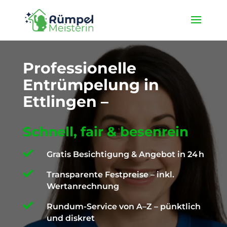
★ 4,9 / 5 ProvenExpert ✓ Deutschlandweit unterwegs ✉️
info@die-ruempelmeisterin.com
Professionelle
Entrümpelung in
Ettlingen –
Schnell, fair & besenrein

Gratis Besichtigung & Angebot in 24 h

Transparente Festpreise – inkl.
Wertanrechnung

Rundum-Service von A–Z – pünktlich
und diskret