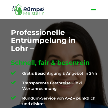
★ 4,9 / 5 ProvenExpert ✓ Deutschlandweit unterwegs ✉️
info@die-ruempelmeisterin.com
Professionelle
Entrümpelung in
Lohr –
Schnell, fair & besenrein

Gratis Besichtigung & Angebot in 24 h

Transparente Festpreise – inkl.
Wertanrechnung

Rundum-Service von A–Z – pünktlich
und diskret