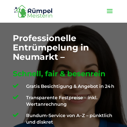
★ 4,9 / 5 ProvenExpert ✓ Deutschlandweit unterwegs ✉️
info@die-ruempelmeisterin.com
Professionelle
Entrümpelung in
Neumarkt –
Schnell, fair & besenrein

Gratis Besichtigung & Angebot in 24 h

Transparente Festpreise – inkl.
Wertanrechnung

Rundum-Service von A–Z – pünktlich
und diskret