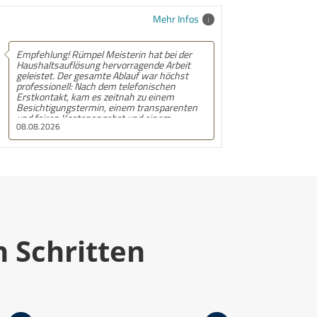
Mehr Infos
n hat bei der
Empfehlung! Klasse Firma mit einem
gende Arbeit
exzellenten Kundenservice.
f war höchst
Besichtigungstermin ist kostenlos. Angebot
fonischen
ist übersichtlich und ohne verstecke kosten.
 zu einem
Die Mitarbeiter der Rümpel Meisterin sind
transparenten
kompetent, freundlich und hinterlassen alles
d einem
sauber. Vielen Dank und Logo das ich euch
08.08.2026
 Das Team war
weiter empfehlen werde.
ikativ, schnell
gesehenen
cksprache
urden sorgfältig
ieden und
eisterin
n Schritten