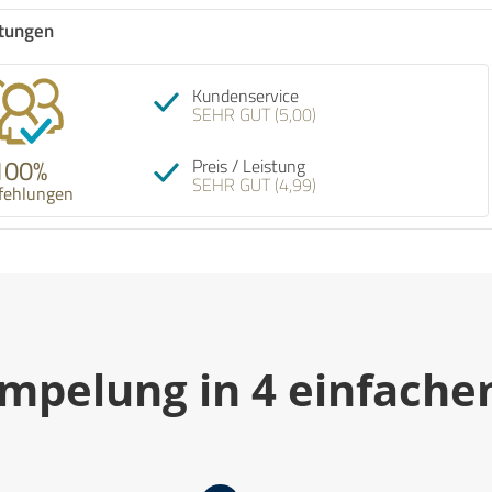
tungen
Empfehlung! Rümpel Meisteri
Kundenservice
Haushaltsauflösung hervorra
SEHR GUT (5,00)
geleistet. Der gesamte Ablau
professionell: Nach dem tele
Erstkontakt, kam es zeitnah
100%
Preis / Leistung
Besichtigungstermin, einem 
SEHR GUT (4,99)
und fairen Kostenangebot un
fehlungen
08.08.2026
ebenfalls zeitnahen Termin.
pünktlich, freundlich, kommun
und gründlich. Bei unvorher
Unklarheiten wurde stets Rü
gehalten und alle Aufgaben w
erledigt. Ich bin rundum zufr
empfehle die Firma Rümpel M
uneingeschränkt weiter.
mpelung in 4 einfache