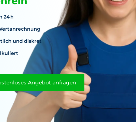
enrein
n 24 h
. Wertanrechnung
lich und diskret
lkuliert
ostenloses Angebot anfragen