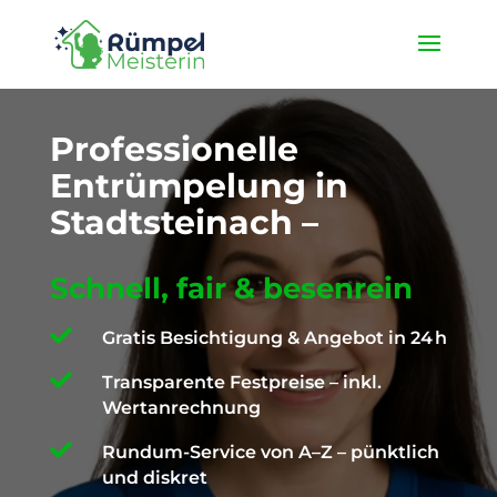
★ 4,9 / 5 ProvenExpert ✓ Deutschlandweit unterwegs ✉️
info@die-ruempelmeisterin.com
Professionelle
Entrümpelung in
Stadtsteinach –
Schnell, fair & besenrein

Gratis Besichtigung & Angebot in 24 h

Transparente Festpreise – inkl.
Wertanrechnung

Rundum-Service von A–Z – pünktlich
und diskret