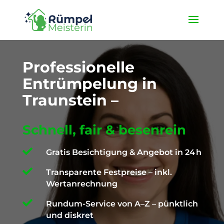
★ 4,9 / 5 ProvenExpert ✓ Deutschlandweit unterwegs ✉️
info@die-ruempelmeisterin.com
Professionelle
Entrümpelung in
Traunstein –
Schnell, fair & besenrein

Gratis Besichtigung & Angebot in 24 h

Transparente Festpreise – inkl.
Wertanrechnung

Rundum-Service von A–Z – pünktlich
und diskret