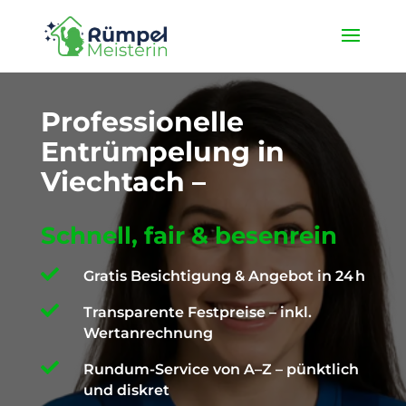
★ 4,9 / 5 ProvenExpert ✓ Deutschlandweit unterwegs ✉️
info@die-ruempelmeisterin.com
Professionelle
Entrümpelung in
Viechtach –
Schnell, fair & besenrein

Gratis Besichtigung & Angebot in 24 h

Transparente Festpreise – inkl.
Wertanrechnung

Rundum-Service von A–Z – pünktlich
und diskret