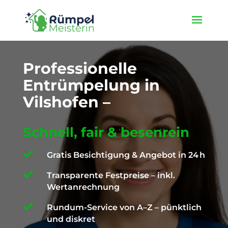
★ 4,9 / 5 ProvenExpert ✓ Deutschlandweit unterwegs ✉️
info@die-ruempelmeisterin.com
Professionelle
Entrümpelung in
Vilshofen –
Schnell, fair & besenrein

Gratis Besichtigung & Angebot in 24 h

Transparente Festpreise – inkl.
Wertanrechnung

Rundum-Service von A–Z – pünktlich
und diskret