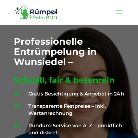
★ 4,9 / 5 ProvenExpert ✓ Deutschlandweit unterwegs ✉️
info@die-ruempelmeisterin.com
Professionelle
Entrümpelung in
Wunsiedel –
Schnell, fair & besenrein

Gratis Besichtigung & Angebot in 24 h

Transparente Festpreise – inkl.
Wertanrechnung

Rundum-Service von A–Z – pünktlich
und diskret