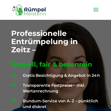
★ 4,9 / 5 ProvenExpert ✓ Deutschlandweit unterwegs ✉️
info@die-ruempelmeisterin.com
Professionelle
Entrümpelung in
Zeitz –
Schnell, fair & besenrein

Gratis Besichtigung & Angebot in 24 h

Transparente Festpreise – inkl.
Wertanrechnung

Rundum-Service von A–Z – pünktlich
und diskret