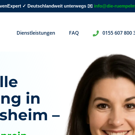
rovenExpert ✓ Deutschlandweit unterwegs ✉️
info@die-ruempelm
Dienstleistungen
FAQ
0155 607 800 
lle
ng in
sheim –