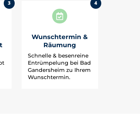
3
4

Wunschtermin &
t
Räumung
Schnelle & besenreine
ot
Entrümpelung bei Bad
Gandersheim zu Ihrem
Wunschtermin.