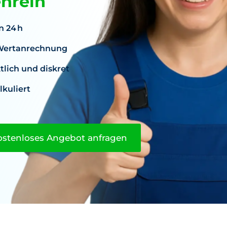
enrein
n 24 h
. Wertanrechnung
lich und diskret
lkuliert
ostenloses Angebot anfragen