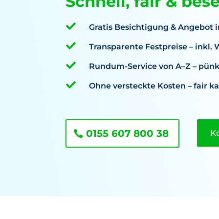
Schnell, fair & bes

Gratis Besichtigung & Angebot i

Transparente Festpreise – inkl

Rundum-Service von A–Z – pünkt

Ohne versteckte Kosten – fair ka
0155 607 800 38
K