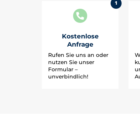
1

Kostenlose
Anfrage
Rufen Sie uns an oder
W
nutzen Sie unser
k
Formular –
u
unverbindlich!
A