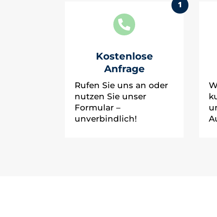
1

Kostenlose
Anfrage
Rufen Sie uns an oder
W
nutzen Sie unser
k
Formular –
u
unverbindlich!
A