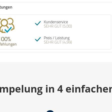
tungen
Empfehlung! Top Service von Anfang bis
Kundenservice
Ende! Freundlich, professionell und fair im
SEHR GUT (5,00)
Preis. Gerne wieder. Danke Rümpel Meister
100%
Preis / Leistung
SEHR GUT (4,99)
fehlungen
07.08.2026
mpelung in 4 einfache