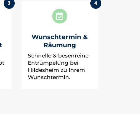
3
4

Wunschtermin &
t
Räumung
Schnelle & besenreine
ot
Entrümpelung bei
Hildesheim zu Ihrem
Wunschtermin.