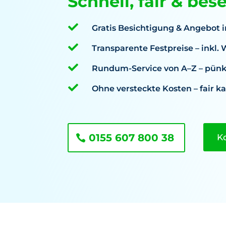
Schnell, fair & bes

Gratis Besichtigung & Angebot i

Transparente Festpreise – inkl

Rundum-Service von A–Z – pünkt

Ohne versteckte Kosten – fair ka
0155 607 800 38
K