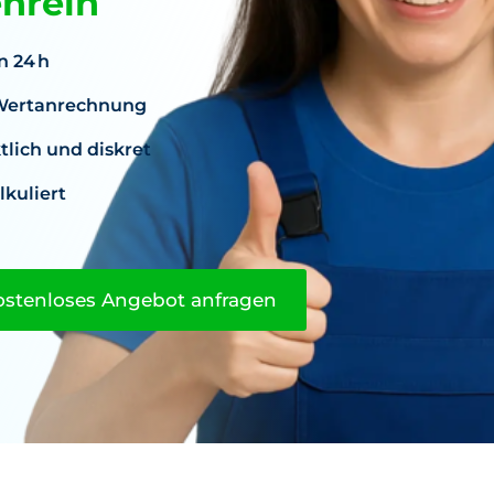
enrein
n 24 h
. Wertanrechnung
lich und diskret
lkuliert
ostenloses Angebot anfragen