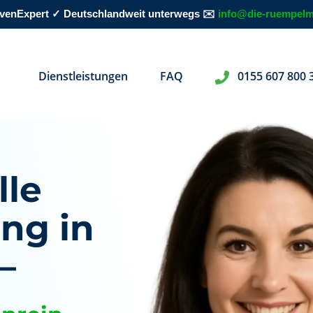
rovenExpert ✓ Deutschlandweit unterwegs ✉️
info@die-ruempelm
Dienstleistungen
FAQ
0155 607 800 
lle
ng in
–