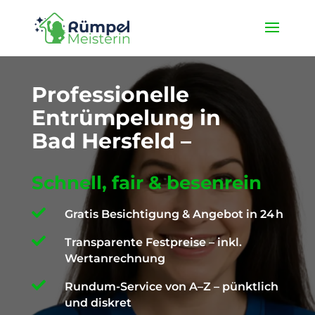
★ 4,9 / 5 ProvenExpert ✓ Deutschlandweit unterwegs ✉️
info@die-ruempelmeisterin.com
Professionelle
Entrümpelung in
Bad Hersfeld –
Schnell, fair & besenrein

Gratis Besichtigung & Angebot in 24 h

Transparente Festpreise – inkl.
Wertanrechnung

Rundum-Service von A–Z – pünktlich
und diskret