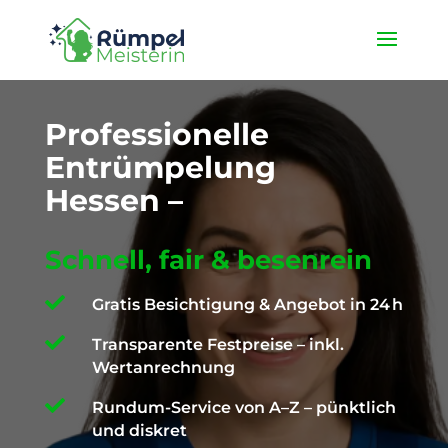
★ 4,9 / 5 ProvenExpert ✓ Deutschlandweit unterwegs ✉️
info@die-ruempelmeisterin.com
Professionelle
Entrümpelung
Hessen –
Schnell, fair & besenrein

Gratis Besichtigung & Angebot in 24 h

Transparente Festpreise – inkl.
Wertanrechnung

Rundum-Service von A–Z – pünktlich
und diskret