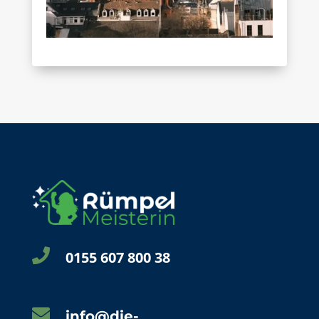

0155 607 800 38

info@die-