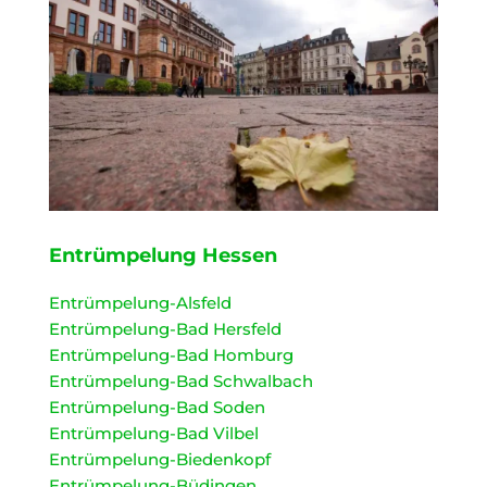
Entrümpelung Hessen
Entrümpelung-Alsfeld
Entrümpelung-Bad Hersfeld
Entrümpelung-Bad Homburg
Entrümpelung-Bad Schwalbach
Entrümpelung-Bad Soden
Entrümpelung-Bad Vilbel
Entrümpelung-Biedenkopf
Entrümpelung-Büdingen