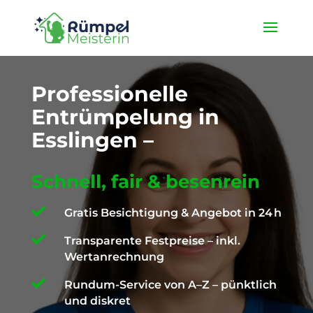
★ 4,9 / 5 ProvenExpert ✓ Deutschlandweit unterwegs ✉️
info@die-ruempelmeisterin.com
Professionelle
Entrümpelung in
Esslingen –
Schnell, fair & besenrein

Gratis Besichtigung & Angebot in 24 h

Transparente Festpreise – inkl.
Wertanrechnung

Rundum-Service von A–Z – pünktlich
und diskret