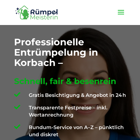
★ 4,9 / 5 ProvenExpert ✓ Deutschlandweit unterwegs ✉️
info@die-ruempelmeisterin.com
Professionelle
Entrümpelung in
Korbach –
Schnell, fair & besenrein

Gratis Besichtigung & Angebot in 24 h

Transparente Festpreise – inkl.
Wertanrechnung

Rundum-Service von A–Z – pünktlich
und diskret