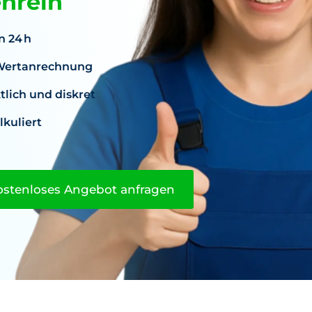
enrein
n 24 h
. Wertanrechnung
lich und diskret
lkuliert
ostenloses Angebot anfragen