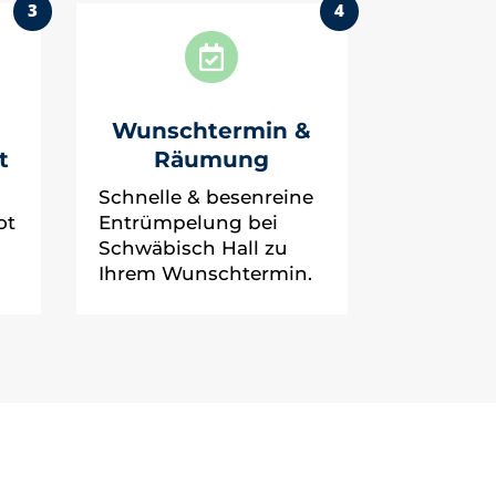
3
4

Wunschtermin &
t
Räumung
Schnelle & besenreine
ot
Entrümpelung bei
Schwäbisch Hall zu
Ihrem Wunschtermin.