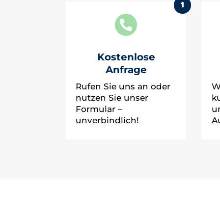
1

Kostenlose
Anfrage
Rufen Sie uns an oder
W
nutzen Sie unser
k
Formular –
u
unverbindlich!
A