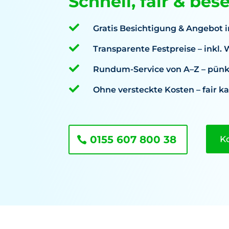
Schnell, fair & bes

Gratis Besichtigung & Angebot i

Transparente Festpreise – inkl

Rundum-Service von A–Z – pünkt

Ohne versteckte Kosten – fair ka
0155 607 800 38
K