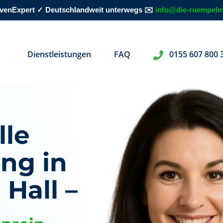
rovenExpert ✓ Deutschlandweit unterwegs ✉️
info@die-ruempelm
Dienstleistungen
FAQ
0155 607 800 
lle
ng in
Hall –