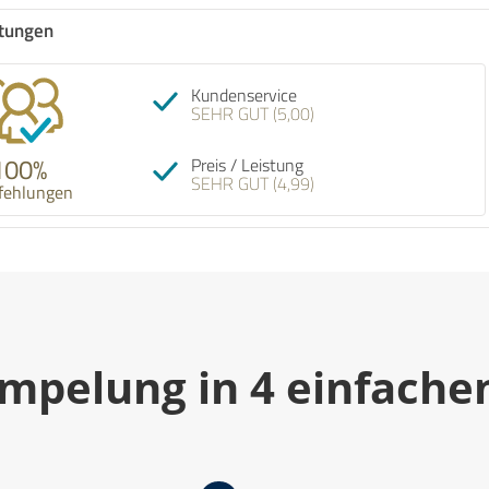
tungen
Empfehlung! Top Service von Anfang bis
Kundenservice
Ende! Freundlich, professionell und fair im
SEHR GUT (5,00)
Preis. Gerne wieder. Danke Rümpel Meisterin
100%
Preis / Leistung
SEHR GUT (4,99)
fehlungen
07.08.2026
mpelung in 4 einfache