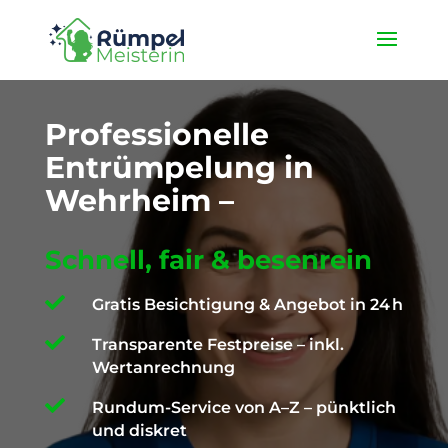
★ 4,9 / 5 ProvenExpert ✓ Deutschlandweit unterwegs ✉️
info@die-ruempelmeisterin.com
Professionelle
Entrümpelung in
Wehrheim –
Schnell, fair & besenrein

Gratis Besichtigung & Angebot in 24 h

Transparente Festpreise – inkl.
Wertanrechnung

Rundum-Service von A–Z – pünktlich
und diskret